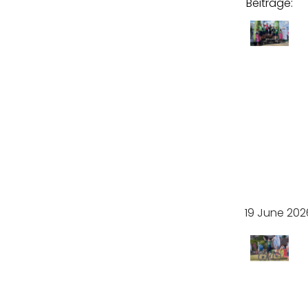
Beiträge:
Top
unter
persönlich
Europ
as
Elite
e
19 June 202
Trium