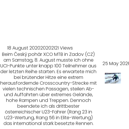
ph
Lockdown
beim
Granit
mara
18 August 2020
2020
2121 Views
thon
Beim Český pohár XCO MTB in Zadov (CZ)
am Samstag, 8. August musste ich ohne
25 May 202
UCI-Punkte unter knapp 100 Teilnehmer aus
der letzten Reihe starten. Es erwartete mich
bei brütender Hitze eine extrem
herausfordernde Crosscountry-Strecke mit
Sturzr
vielen technischen Passagen, steilen Ab-
und Auffahrten über extremes Gelände,
hohe Rampen und Treppen. Dennoch
eiches
beendete ich als drittbester
österreichischer U23-Fahrer (Rang 23 in
Querf
U23-Wertung, Rang 56 in Elite-Wertung)
das international stark besetzte Rennen.