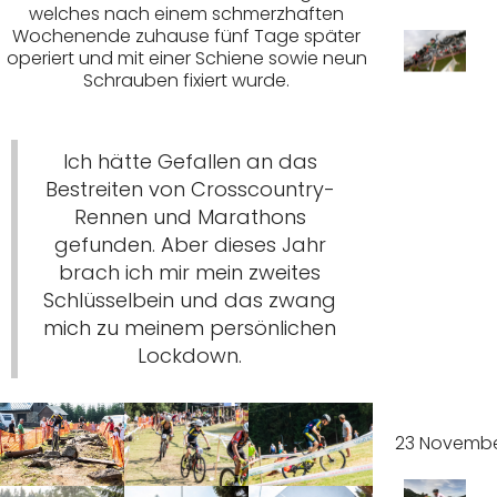
welches nach einem schmerzhaften
Wochenende zuhause fünf Tage später
operiert und mit einer Schiene sowie neun
Schrauben fixiert wurde.
Starke
r Start
Ich hätte Gefallen an das
Bestreiten von Crosscountry-
vom
Rennen und Marathons
Defek
gefunden. Aber dieses Jahr
brach ich mir mein zweites
t
Schlüsselbein und das zwang
mich zu meinem persönlichen
gebre
Lockdown.
mst
23 Novembe