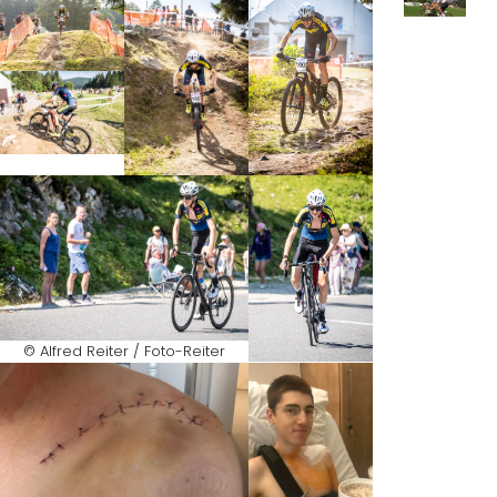
Letzte
s
Rennr
adfie
ber
vor
der
© Alfred Reiter / Foto-Reiter
Traini
ngsp