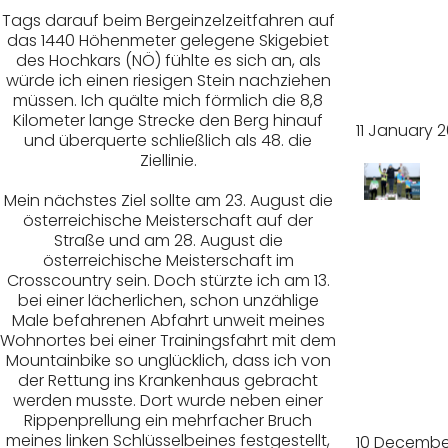
eldein
Tags darauf beim Bergeinzelzeitfahren auf
das 1440 Höhenmeter gelegene Skigebiet
-
des Hochkars (NÖ) fühlte es sich an, als
würde ich einen riesigen Stein nachziehen
Finale
müssen. Ich quälte mich förmlich die 8,8
Kilometer lange Strecke den Berg hinauf
11 January 
und überquerte schließlich als 48. die
Ziellinie.
Mein nächstes Ziel sollte am 23. August die
Turbul
österreichische Meisterschaft auf der
Straße und am 28. August die
österreichische Meisterschaft im
enter
Crosscountry sein. Doch stürzte ich am 13.
bei einer lächerlichen, schon unzählige
Jahre
Male befahrenen Abfahrt unweit meines
Wohnortes bei einer Trainingsfahrt mit dem
sabsc
Mountainbike so unglücklich, dass ich von
der Rettung ins Krankenhaus gebracht
hluss
werden musste. Dort wurde neben einer
Rippenprellung ein mehrfacher Bruch
meines linken Schlüsselbeines festgestellt,
10 Decembe