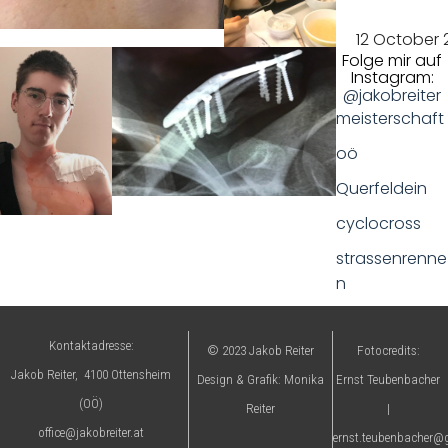
ause
12 October 
Folge mir auf
Instagram:
@jakobreiter
meisterschaft
oö
Querfeldein
cyclocross
strassenrenne
n
Kontaktadresse:
© 2023 Jakob Reiter
Fotocredits:
Jakob Reiter, 4100 Ottensheim
Design & Grafik: Monika
Ernst Teubenbacher
(OÖ)
Reiter
|
office@jakobreiter.at
ernst.teubenbacher