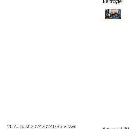
Beiträge:
Zwisc
hen
MTB-
Hitze,
Höhe
nmet
Marathon
ern
und
Silber
25 August 2024
2024
1785 Views
8 August 2