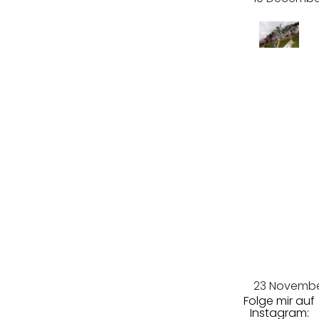
Starke
r Start
vom
Defek
t
gebre
mst
23 Novembe
Folge mir auf
Instagram: