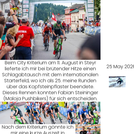
ph
beim
Granit
mara
thon
Beim City Kriterium am 11. August in Steyr
25 May 202
lieferte ich mir bei brütender Hitze einen
Schlagabtausch mit dem internationalen
Starterfeld, wo ich als 25. meine Runden
über das Kopfsteinpflaster beendete.
Sturzr
Dieses Rennen konnten Fabian Steininger
(Maloja Pushbikers) für sich entscheiden.
eiches
Querf
Nach dem Kriterium gönnte ich
mir eine kurze Auszeit in