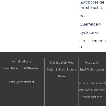
@jakobreiter
meisterschaft
oö
Querfeldein
cyclocross
strassenrenne
n
Kontaktadresse:
© 2023 Jakob Reiter
Fotocredits:
Jakob Reiter, 4100 Ottensheim
Design & Grafik: Monika
Ernst Teubenbacher
(OÖ)
Reiter
|
office@jakobreiter.at
ernst.teubenbacher
Reinhard Eisenbauer
| eisenbauer.com