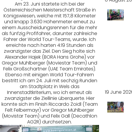
Am 23. Juni startete ich bei der
Österreichischen Meisterschaft Straße in
Königswiesen, welche mit 157,8 Kilometer
und knapp 3.630 Höhenmeter erneut zu
Top
einem Ausscheidungsrennen für die mehr
als fünfzig Profifahrer, darunter zahlreiche
unter
Fahrer der World Tour-Teams, wurde. Ich
erreichte nach harten 4:19 Stunden als
zwanzigster das Ziel. Den Sieg holte sich
Europ
Alexander Hajek (BORA Hans Grohe) vor
Gregor Mühlberger (Moviestar Team) und
as
Felix Großschartner (UAE Team Emirates).
Ebenso mit einigen World Tour-Fahrern
Elite
bestritt ich am 24. Juli mit sechzig Runden
am Stadtplatz in Wels das
19 June 202
Innenstadtkriterium, wo ich erneut als
zwanzigster die Ziellinie überquerte. Hier
konnte sich im Finish Riccardo Zoidl (Team
Felt Felbermayr) vor Gregor Mühlberger
(Movistar Team) und Felix Gall (Decathlon
Trium
AG2R) durchsetzen.