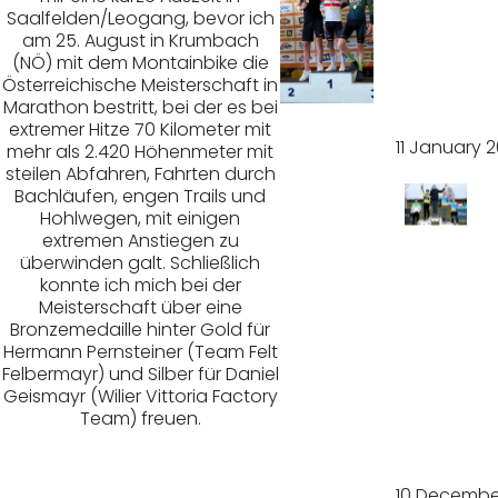
eldein
Saalfelden/Leogang, bevor ich
am 25. August in Krumbach
-
(NÖ) mit dem Montainbike die
Österreichische Meisterschaft in
Finale
Marathon bestritt, bei der es bei
extremer Hitze 70 Kilometer mit
11 January 
mehr als 2.420 Höhenmeter mit
steilen Abfahren, Fahrten durch
Bachläufen, engen Trails und
Hohlwegen, mit einigen
extremen Anstiegen zu
Turbul
überwinden galt. Schließlich
konnte ich mich bei der
enter
Meisterschaft über eine
Bronzemedaille hinter Gold für
Jahre
Hermann Pernsteiner (Team Felt
Felbermayr) und Silber für Daniel
Geismayr (Wilier Vittoria Factory
sabsc
Team) freuen.
hluss
10 Decembe